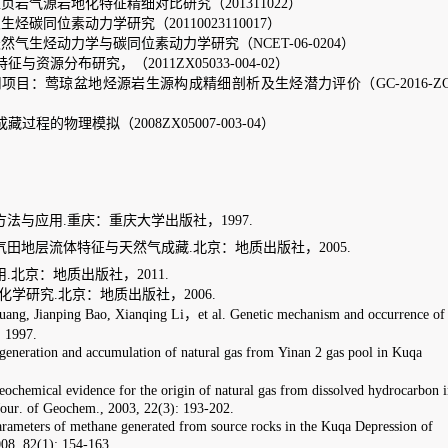
研究（201311022）
10023110017）
位素动力学研究（
NCET-
0
6
-0
20
4）
05033-004-02）
构成精细剖析及生烃潜力评价（GC-2016-ZC-
5007-003-04）
出版社，1997.
成藏.北京：地质出版社，2005.
1.
版社
，
2006
.
ing Li
，
et al
.
Genetic
m
echanism and
o
ccurrence of
on of
natural gas from
Yinan 2
g
as
p
ool in Kuqa
e origin of
natural gas
from dissolved hydrocarbon in
22
(3): 193-202
.
rated from source rocks in the Kuqa Depression
of