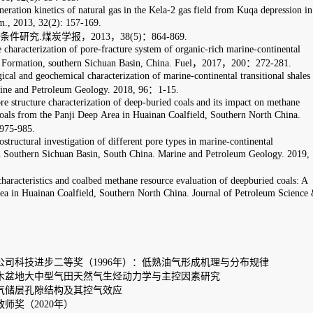
l
g
as in the Kela-2
g
as
f
ield from Kuqa
d
epression in
13，38(5)：864-869
.
fracture system of organic-rich marine-continental
uan Basin, China. Fuel
，
201
7
，
200
：
272-281
.
cterization of
marine-continental
transitional
shale
s
y.
201
8
,
96
：
1-15
.
ion of deep-buried coals and its impact on methane
A
rea in Huainan
C
oalfield, Southern North China
.
 d
ifferent pore
types in marine-continental
 South China
.
Marine and Petroleum Geology.
201
9
,
d methane resource evaluation of deepburied
coals: A
Southern North China
.
Journal of
Petroleum
Science &
996年）：
低熟油气形成机理与分布
规律
气生烃动力学与主控因素研究
效应