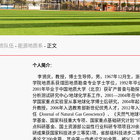
 正文
介
：
庆
，教授
，博士生导师，男，
1967年
12
月生
，浙江杭州市富阳人。
198
质系获煤田地质勘查专业学士学位，1992年毕业获煤田油气地质与勘
毕业于
中国地质大学（北京）
获
矿产普查与勘探专业
博士学位
；
1992
试研究中心/地球化学系工作，2001—2004年在中国科学院广州地球化
重点实验室从事地球化学博士后研究，2004年起在中国矿业大学（北京）
，2006年入选教育部新世纪优秀人才，2012年入选国土资源部地质调
urnal of Natural Gas Geoscience
》、《天然气地球科学》编委。参与和主
、国家科技重大专项、国家
重点基础研究计划
“973”课题、国家重点科
基金、国土资源部公益性行业科研专项项目20余项，企事业单位委托科
获国家科技进步三等奖
1项，省部级科技进步二等奖2项、三等奖3项。在
0
0
余篇，其中第一作者论文
80余篇，被
SCI
、
EI
收录论文
90余篇；合