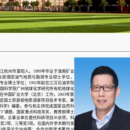
9年毕业于淮南矿业
探专业硕士学位，
年起在江汉石油学院
学研究所有机地球化
工作。2003年晋
查项目技术专家，兼
持完成国家自然科
技攻关、教育部博士
研项目3
0
余项，科
国内外学术期刊发
作出版学术著作10