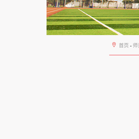
首页
-
师资队伍
-
能源地质系
-
个人简
李贤
学院地
2001
年
分析测
学国家
升教授
任《
Jo
学基金
点科研
研成果
表论文2