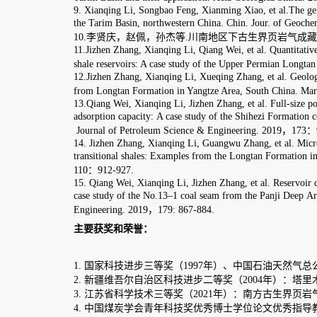
ing Li, Songbao Feng, Xianming Xiao, et al
.
The
g
eneration
k
inetics of
n
atura
im Basin,
n
orthwestern China
.
Chin. Jour. of Geochem
.
,
201
3
,
3
2(2): 157-169
.
庆，赵佩，孙杰等
.
川南地区下古生界页岩气成藏条件研究
.
煤炭学报
，
20
en Zhang, Xianqing Li,
Qiang Wei,
et al
.
Quantitative characterization of pore-
eservoirs: A case study of the Upper Permian Longtan Formation,
s
outhern Sich
en Zhang, Xianqing Li, Xueqing Zhang,
et al
.
Geological and geochemical chara
ngtan Formation
in Yangtze Area, South China
.
Marine and Petroleum Geolog
g Wei,
Xianqing Li, Jizhen Zhang, et al.
Full-size p
ore structure characterizat
ion capacity
:
A case study of the Shihezi Formation coals from
the
Panji
D
eep
 of
Petroleum
Science & Engineering.
201
9
，
173
：
975-985.
hen Zhang, Xianqing Li, Guangwu
Zhang
,
et al.
Microstructural investigation
of
onal
shales
: Examples from
the Longtan Formation
in Southern Sichuan Basin,
12-927.
ng Wei,
Xianqing Li,
Jizhen Zhang, et al.
Reservoir characteristics and coalbe
dy of the No.13
–
1 coal seam from the Panji Deep
Area in Huainan Coalfield, 
ring.
201
9
，
179: 867-884.
奖和荣誉：
科技进步三等奖
（
1997年）、
中国石油天然气
总
公司科技进步二等奖
（
1
新疆维吾尔自治区科技进步二等奖（2004年）：塔里木盆地大中型气田天然
江苏省科学技术三等奖（2021年）：南方古生界页岩气储层孔隙结构及其控气
中国煤炭学会青年科技奖优秀博士学位论文优秀指导教师奖（2020年）