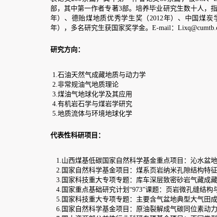
中第一作者专著3部。培养毕业研究生数十人，指导的研究生荣获李四光优秀
德贻煤地质优秀学生奖（2012年）、中国煤炭学会青年科技奖优秀博士学
多名研究生获国家奖学金。E-mail
：
Lixq
@cumtb.edu.cn
。
向
：
油天然气成藏地质与动力学
常规油气地质理论
油气地球化学及其应用
机岩石学与煤岩学研究
质流体与环境地球化学
科研项目
：
山西煤基低碳国家自然科学基金重点项目：沁水盆地煤系页岩气的赋存富集
国家自然科学基金项目：煤系页岩纳米孔隙结构特征和演化及其对页岩气赋存的影
家科技重大专项专题：库车深层致密砂岩气藏成藏过程与模式（2016ZX05007-
家重点基础研究计划“973”课题：页岩微孔缝结构与页岩气赋存富集研究（2012
家科技重大专项专题：主要含气盆地典型大气田成藏时期的定量分析（2011ZX05
国家自然科学基金项目：原油裂解成气碳同位素动力学研究（40572085）