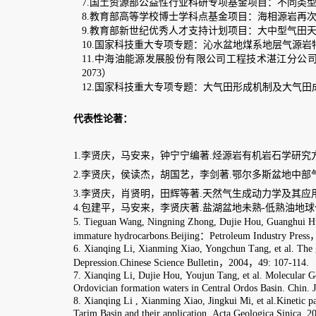
国土资源部公益性行业科研专项基金项目：不同类型页岩气源岩地化特征精细对比
教育部高等学校博士学科点基金项目：海相源岩再次生烃碳同位素动力学研究（201
教育部新世纪优秀人才支持计划项目：大中型气田天然气生烃动力学与碳同
国家科技重大专项专题：沁水盆地煤系地层气源岩特征与资源分布研究，（2011ZX
.中海油能源发展股份有限公司工程技术湛江分公司项目：莺琼盆地烃源岩生源
）
国家科技重大专项专题：大气田形成机制及大气田成藏过程的物理模拟（2008ZX0
论著
：
庆
，马安来，
钟宁宁
编著
.烃源岩有机岩石学研究方法与应用.重庆：重庆大学
庆，侯读杰，胡国艺，李剑著
.鄂尔多斯盆地中部气田地层流体特征与天然气
庆，肖贤明，田辉等著
.天然气生成动力学及其应用.北京：地质出版社，201
平，马安来，李贤庆著
.盐湖盆地未熟-低熟油地球化学研究.北京：地质出
an Wang, Ningning Zhong, Dujie Hou, Guanghui Huang, Jianping Bao, Xianq
re
h
ydrocarbons
.
Beijing
：
Petroleum Industry Press
，
1997
.
ing L
i
, Xianming X
iao
,
Yongchun T
ang
,
et al
.
The
gener
ation and
a
ccumulati
ion
.
Chinese Science Bulletin
，
2004
，
49: 107-114
.
ing Li, Dujie Hou,
Youjun Tang, et al
.
Molecular Geochemical evidence for th
ian formation waters
in Central Ordos Basin. Chin
.
Jour
.
of Geochem
.
, 2003,
ing Li , Xianming Xiao, Jingkui Mi, et al
.
Kinetic parameters of methane gene
sin and their application
.
Acta Geologica Sinica
. 200
8
,
82(
1
)
: 154-163
.