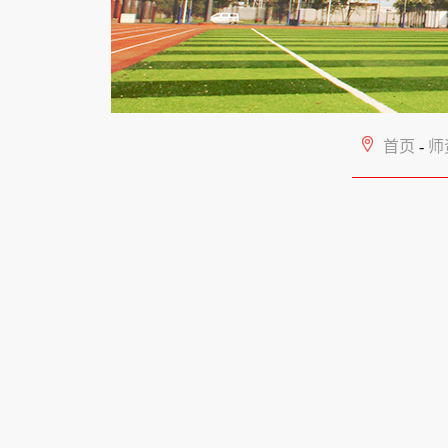
首页
-
师资队伍
-
地质工