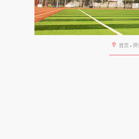
首页
-
师资队伍
-
地质工