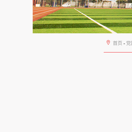
首页
-
党团工作
-
学院党
地测